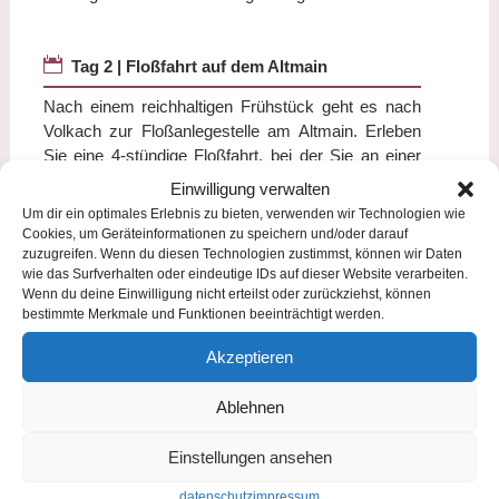

Tag 2 | Floßfahrt auf dem Altmain
Nach einem reichhaltigen Frühstück geht es nach
Volkach zur Floßanlegestelle am Altmain. Erleben
Sie eine 4-stündige Floßfahrt, bei der Sie an einer
fachlich geführten Weinprobe mit sechs Weinen des
Einwilligung verwalten
„Weinguts Am Lump“ teilnehmen. Für die nötige
Um dir ein optimales Erlebnis zu bieten, verwenden wir Technologien wie
Stärkung gibt es eine auf dem Floß deftige
Cookies, um Geräteinformationen zu speichern und/oder darauf
Heckerplatte.
zuzugreifen. Wenn du diesen Technologien zustimmst, können wir Daten
wie das Surfverhalten oder eindeutige IDs auf dieser Website verarbeiten.
Am Nachmittag geht es zurück nach Schlüsselfeld,
Wenn du deine Einwilligung nicht erteilst oder zurückziehst, können
bestimmte Merkmale und Funktionen beeinträchtigt werden.
wo abends ein leckeres
3-Gang-Menü auf Sie wartet.
Akzeptieren
Ablehnen

Tag 3 | Bamberg und Abreise
Nach dem Frühstück entdecken Sie bei einer
Einstellungen ansehen
Stadtführung Bamberg mit seinen historischen
datenschutz
impressum