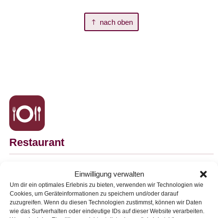
nach oben
Restaurant
Unser Restaurant ist täglich für Sie geöffnet (kein Ruhetag).
Einwilligung verwalten
Warme Küche bieten wir Ihnen durchgehend von 11:30 Uhr bis
Um dir ein optimales Erlebnis zu bieten, verwenden wir Technologien wie
Cookies, um Geräteinformationen zu speichern und/oder darauf
21:00 Uhr an.
zuzugreifen. Wenn du diesen Technologien zustimmst, können wir Daten
→ Unsere Speisenkarte ansehen
wie das Surfverhalten oder eindeutige IDs auf dieser Website verarbeiten.