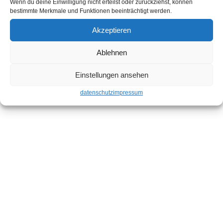
Wenn du deine Einwilligung nicht erteilst oder zurückziehst, können
→ Unsere Steakkarte
bestimmte Merkmale und Funktionen beeinträchtigt werden.
Akzeptieren
Ablehnen
Reservieren Sie Ihren Tisch am besten vorab
(empfohlen!)
Einstellungen ansehen
datenschutz
impressum