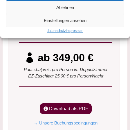
Führung in Klosterkirche, Treppenhaus und
Ablehnen
Kaisersaal in Ebrach
Schifffahrt „Rund um die Volkacher
Einstellungen ansehen
Mainschleife“ (ca. 1,5 Stunden)
datenschutz
impressum
Stadtführung in Würzburg
ab 349,00 €
Pauschalpreis pro Person im Doppelzimmer
EZ-Zuschlag: 25,00 € pro Person/Nacht
Download als PDF
→ Unsere Buchungsbedingungen