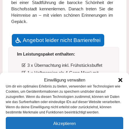
bei einer Stadtführung die barocke Schönheit der
Bischofsstadt kennenlernen. Danach treten Sie die
Heimreise an – mit vielen schönen Erinnerungen im
Gepäck.
Angebot leider nicht Barrierefrei
Im Leistungspaket enthalten:
3 x Übernachtung inkl. Frühstücksbuffet
1 x Halbpension als 4-Gang-Menü mit
Einwilligung verwalten
begleitender Weinprobe
Um dir ein optimales Erlebnis zu bieten, verwenden wir Technologien wie
2 x Halbpension als 3-Gang-Menü
Cookies, um Geräteinformationen zu speichern und/oder darauf
Paket „Musikalische Reise ins Mittelalter“ auf
zuzugreifen. Wenn du diesen Technologien zustimmst, können wir Daten
wie das Surfverhalten oder eindeutige IDs auf dieser Website verarbeiten.
Schloß Wernsdorf mit Führung, 1 Glas Sekt und
Wenn du deine Einwilligung nicht erteilst oder zurückziehst, können
Konzert der „Capella Antiqua Bambergensis“ (ca.
bestimmte Merkmale und Funktionen beeinträchtigt werden.
60 Minuten)
Akzeptieren
Stadtführung in Bamberg