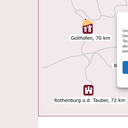
Um 
Ger
Tec
die
kön