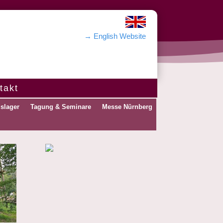
→ English Website
takt
gslager
Tagung & Seminare
Messe Nürnberg