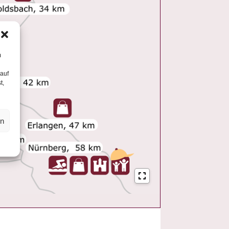
m
 auf
t,
en