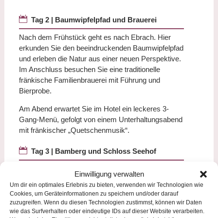

Tag 2 | Baumwipfelpfad und Brauerei
Nach dem Frühstück geht es nach Ebrach. Hier
erkunden Sie den beeindruckenden Baumwipfelpfad
und erleben die Natur aus einer neuen Perspektive.
Im Anschluss besuchen Sie eine traditionelle
fränkische Familienbrauerei mit Führung und
Bierprobe.
Am Abend erwartet Sie im Hotel ein leckeres 3-
Gang-Menü, gefolgt von einem Unterhaltungsabend
mit fränkischer „Quetschenmusik“.

Tag 3 | Bamberg und Schloss Seehof
Nach dem Frühstück erkunden Sie bei einer
Einwilligung verwalten
Stadtführung Bamberg mit seinen historischen
Um dir ein optimales Erlebnis zu bieten, verwenden wir Technologien wie
Sehenswürdigkeiten Dom, der alten Hofhaltung und
Cookies, um Geräteinformationen zu speichern und/oder darauf
dem malerischen „Klein-Venedig“. Anschließend
zuzugreifen. Wenn du diesen Technologien zustimmst, können wir Daten
bleibt Zeit für ein Mittagessen oder eigene
wie das Surfverhalten oder eindeutige IDs auf dieser Website verarbeiten.