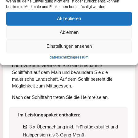
Wenn du deine Einwilligung nicht erteilst oder zurückziehst, können
Erkundungen.
bestimmte Merkmale und Funktionen beeinträchtigt werden.
Am Nachmittag steht eine Führung im barocken
Akzeptieren
Schloss Seehof auf dem Programm. Den Tag
lassen Sie bei einem ausgiebigen 3-Gang-Menü im
Ablehnen
Hotel ausklingen.
Einstellungen ansehen

Tag 3 | Schifffahrt und Abreise
datenschutz
impressum
Nach einem reichhaltigen Frühstück fahren Sie
nach Volkach. Genießen Sie eine entspannte
Schifffahrt auf dem Main und bewundern Sie die
malerische Landschaft. Auf dem Schiff besteht die
Möglichkeit zum Mittagessen.
Nach der Schifffahrt treten Sie die Heimreise an.
Im Leistungspaket enthalten:
3 x Übernachtung inkl. Frühstücksbuffet und
Halbpension als 3-Gang-Menü