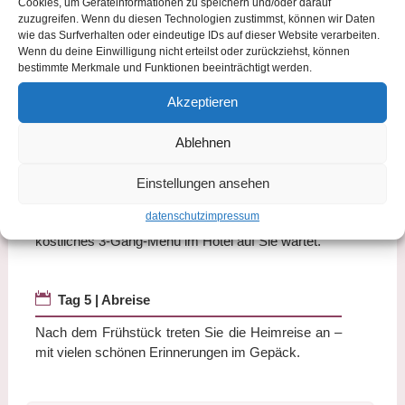
Cookies, um Geräteinformationen zu speichern und/oder darauf
Bierprobe.
zuzugreifen. Wenn du diesen Technologien zustimmst, können wir Daten
wie das Surfverhalten oder eindeutige IDs auf dieser Website verarbeiten.
Am Abend genießen Sie ein leckeres 3-Gang-Menü.
Wenn du deine Einwilligung nicht erteilst oder zurückziehst, können
bestimmte Merkmale und Funktionen beeinträchtigt werden.
Akzeptieren

Tag 4 | Fränkische Schweiz
Nach dem Frühstück fahren Sie heute in Eigenregie
Ablehnen
durch den nördlichen Steigerwald, die Hassberge
und die Fränkische Schweiz. Die Route führt durch
Einstellungen ansehen
malerische Landschaften, bevor Sie nach
datenschutz
impressum
Schlüsselfeld zurückkehren und abends ein
köstliches 3-Gang-Menü im Hotel auf Sie wartet.

Tag 5 | Abreise
Nach dem Frühstück treten Sie die Heimreise an –
mit vielen schönen Erinnerungen im Gepäck.