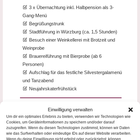
3 x Übernachtung inkl. Halbpension als 3-
Gang-Menü
Begrüßungstrunk
Stadtführung in Würzburg (ca. 1,5 Stunden)
Besuch einer Weinkellerei mit Brotzeit und
Weinprobe
Brauereiführung mit Bierprobe (ab 6
Personen)
Aufschlag für das festliche Silvestergalamenü
und Tanzabend
Neujahrskaterfrühstück
Pauschalpreis pro Person im Doppelzimmer
Einwilligung verwalten
EZ-Zuschlag: 20,00 € pro Person/Nacht
Um dir ein optimales Erlebnis zu bieten, verwenden wir Technologien wie
Cookies, um Geräteinformationen zu speichern und/oder darauf
ab 349,00 €
zuzugreifen. Wenn du diesen Technologien zustimmst, können wir Daten
wie das Surfverhalten oder eindeutige IDs auf dieser Website verarbeiten.
Wenn du deine Einwilligung nicht erteilst oder zurückziehst, können