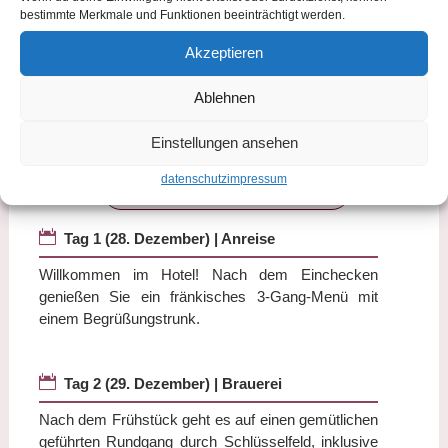
bestimmte Merkmale und Funktionen beeinträchtigt werden.
Download als PDF
Akzeptieren
→ Unsere Buchungsbedingungen
Ablehnen
Einstellungen ansehen
ab 10 Personen
datenschutz
impressum
5 Tage

Tag 1 (28. Dezember) | Anreise
Willkommen im Hotel! Nach dem Einchecken
genießen Sie ein fränkisches 3-Gang-Menü mit
einem Begrüßungstrunk.

Tag 2 (29. Dezember) | Brauerei
Nach dem Frühstück geht es auf einen gemütlichen
geführten Rundgang durch Schlüsselfeld, inklusive