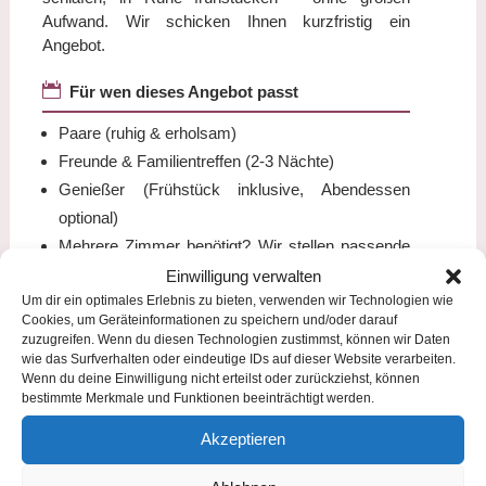
Aufwand. Wir schicken Ihnen kurzfristig ein
Angebot.

Für wen dieses Angebot passt
Paare (ruhig & erholsam)
Freunde & Familientreffen (2-3 Nächte)
Genießer (Frühstück inklusive, Abendessen
optional)
Mehrere Zimmer benötigt? Wir stellen passende
Zimmerkombinationen gerne zusammen.
Einwilligung verwalten
Um dir ein optimales Erlebnis zu bieten, verwenden wir Technologien wie

Cookies, um Geräteinformationen zu speichern und/oder darauf
So funktioniert’s
zuzugreifen. Wenn du diesen Technologien zustimmst, können wir Daten
wie das Surfverhalten oder eindeutige IDs auf dieser Website verarbeiten.
Zeitraum wählen (2–3 Nächte empfohlen)
Wenn du deine Einwilligung nicht erteilst oder zurückziehst, können
Kurze Anfrage senden (Personen,
bestimmte Merkmale und Funktionen beeinträchtigt werden.
Zimmerwunsch, Kontakt)
Akzeptieren
Wir melden uns kurzfristig mit Verfügbarkeit und
Preis – dann entscheiden Sie.