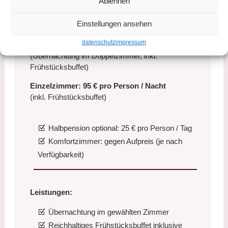
Ablehnen
Einstellungen ansehen
Preis:
datenschutz
impressum
70 € pro Person / Nacht
(Übernachtung im Doppelzimmer, inkl.
Frühstücksbuffet)
Einzelzimmer: 95 € pro Person / Nacht
(inkl. Frühstücksbuffet)
Halbpension optional: 25 € pro Person / Tag
Komfortzimmer: gegen Aufpreis (je nach
Verfügbarkeit)
Leistungen:
Übernachtung im gewählten Zimmer
Reichhaltiges Frühstücksbuffet inklusive