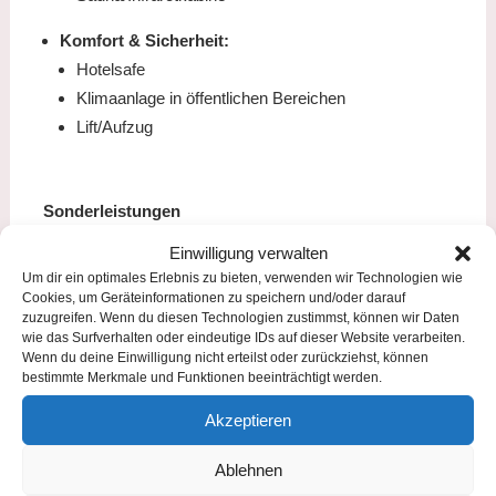
Komfort & Sicherheit:
Hotelsafe
Klimaanlage in öffentlichen Bereichen
Lift/Aufzug
Sonderleistungen
Einwilligung verwalten
Motorradfreundlicher Betrieb
Um dir ein optimales Erlebnis zu bieten, verwenden wir Technologien wie
Radfahrer Willkommen
Cookies, um Geräteinformationen zu speichern und/oder darauf
E-Bike Verleih
zuzugreifen. Wenn du diesen Technologien zustimmst, können wir Daten
wie das Surfverhalten oder eindeutige IDs auf dieser Website verarbeiten.
Shuttleservice (auf Anfrage und gegen Gebühr)
Wenn du deine Einwilligung nicht erteilst oder zurückziehst, können
bestimmte Merkmale und Funktionen beeinträchtigt werden.
Bezahlung
Akzeptieren
Barzahlung, EC-Karte, Mastercard,
Ablehnen
VISA, AMEX