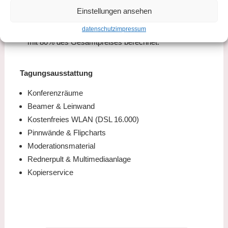
Keine Anzahlung/Kaution erforderlich
Einstellungen ansehen
Kostenfreie Stornierung bis 3 Tage vor Anreise; spätere
Stornierungen werden
datenschutz
impressum
mit 80% des Gesamtpreises berechnet.
Tagungsausstattung
Konferenzräume
Beamer & Leinwand
Kostenfreies WLAN (DSL 16.000)
Pinnwände & Flipcharts
Moderationsmaterial
Rednerpult & Multimediaanlage
Kopierservice