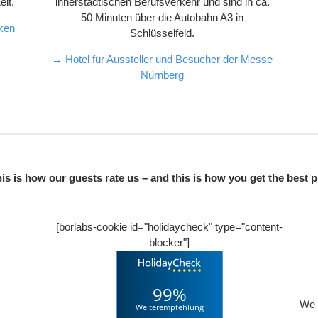
eit.
innerstädtischen Berufsverkehr und sind in ca.
50 Minuten über die Autobahn A3 in
nken
Schlüsselfeld.
→ Hotel für Aussteller und Besucher der Messe
Nürnberg
is is how our guests rate us – and this is how you get the best p
[borlabs-cookie id="holidaycheck" type="content-
blocker"]
99%
We 
Weiterempfehlung