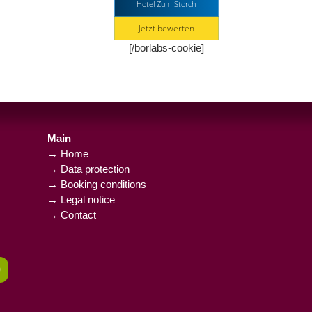
Hotel Zum Storch
Jetzt bewerten
[/borlabs-cookie]
Main
→ Home
→ Data protection
→ Booking conditions
→ Legal notice
→ Contact
0