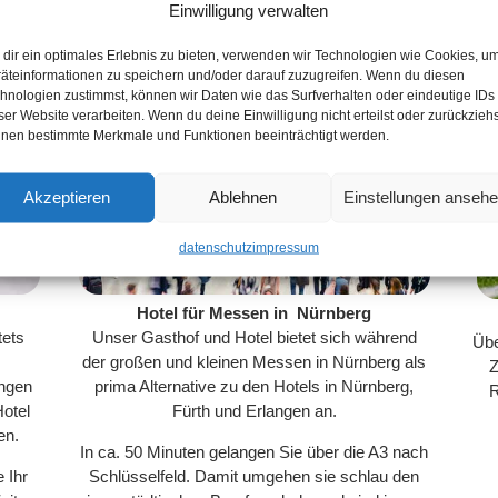
Einwilligung verwalten
dir ein optimales Erlebnis zu bieten, verwenden wir Technologien wie Cookies, u
äteinformationen zu speichern und/oder darauf zuzugreifen. Wenn du diesen
hnologien zustimmst, können wir Daten wie das Surfverhalten oder eindeutige IDs
ser Website verarbeiten. Wenn du deine Einwilligung nicht erteilst oder zurückziehs
nen bestimmte Merkmale und Funktionen beeinträchtigt werden.
Akzeptieren
Ablehnen
Einstellungen anseh
datenschutz
impressum
Hotel für Messen in Nürnberg
tets
Unser Gasthof und Hotel bietet sich während
Übe
der großen und kleinen Messen in Nürnberg als
Z
ungen
prima Alternative zu den Hotels in Nürnberg,
R
otel
Fürth und Erlangen an.
en.
In ca. 50 Minuten gelangen Sie über die A3 nach
 Ihr
Schlüsselfeld. Damit umgehen sie schlau den