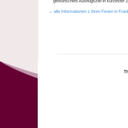
gewünschtes Ausflugsziel in kürzester Z
→ alle Informationen z ihren Ferien in Fra
Th