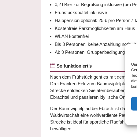
0,2 l Bier zur Begrüßung inklusive (pro P
Frühstücksbuffet inklusive
Halbpension optional: 25 € pro Person / 
Kostenfreie Parkmöglichkeiten am Haus
WLAN kostenfrei
Bis 8 Personen: keine Anzahlung nötig, ko
Ab 9 Personen: Gruppenbedingungen na
Um 

So funktioniert’s
Ger
Tec
Nach dem Frühstück geht es mit dem E-Bik
die
Drei-Franken Eck zum Baumwipfelpfad Steig
kön
Strecke entdecken Sie atemberaubende Aus
Ebrachtal und passieren idyllische Orte wi
Der Baumwipfelpfad bei Ebrach ist das High
Waldwirtschaft eine wohlverdiente Pause m
Strecke ist ideal für sportliche Radfahrer,
bewältigen.