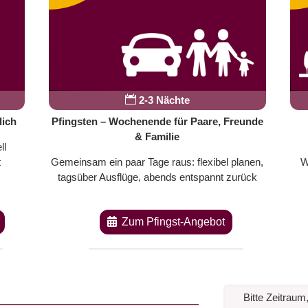

2-3 Nächte
lich
Pfingsten – Wochenende für Paare, Freunde
& Familie
ll
t
Gemeinsam ein paar Tage raus: flexibel planen,
W
tagsüber Ausflüge, abends entspannt zurück
Zum Pfingst-Angebot
Bitte Zeitrau