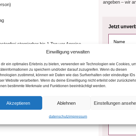
angeben – wir an
erson)
Tag
Jetzt unver
stenfrei stornierbar bis 1 Tag vor Anreise
Einwilligung verwalten
ch Vereinbarung
dir ein optimales Erlebnis zu bieten, verwenden wir Technologien wie Cookies, u
äteinformationen zu speichern und/oder darauf zuzugreifen. Wenn du diesen
hnologien zustimmst, können wir Daten wie das Surfverhalten oder eindeutige IDs
e auf eine spannende Radtour durch das
ser Website verarbeiten. Wenn du deine Einwilligung nicht erteilst oder zurückziehs
erwald. Auf der 55 Kilometer langen
nen bestimmte Merkmale und Funktionen beeinträchtigt werden.
blicke auf das Rimbachtal und das Reiche-
e Ebrach und Burghaslach.
Akzeptieren
Ablehnen
Einstellungen anseh
light des Tages, wo Sie in der
it Mittagessen genießen können. Die
datenschutz
impressum
 lässt sich aber auch mit E-Bikes bequem